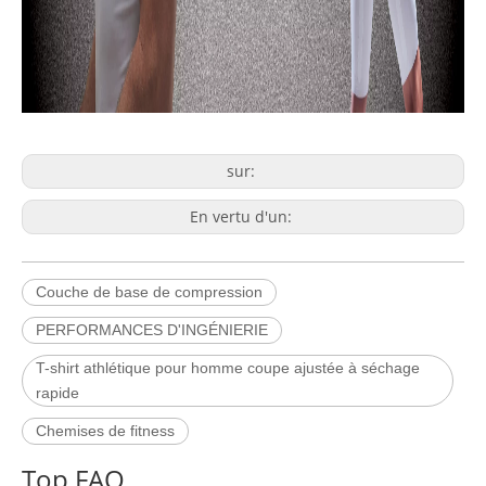
sur:
En vertu d'un:
Couche de base de compression
PERFORMANCES D'INGÉNIERIE
Q
Politique de réclamations
T-shirt athlétique pour homme coupe ajustée à séchage
A
rapide
Procédure de réclamation Empirelion
Chemises de fitness
Si vous n'êtes pas satisfait de votre achat, vous pouvez le
Q
Résumé de vos principaux droits légaux
retourner conformément à notre politique de retour. Si vous
A
Top FAQ
Ceci est un résumé de vos principaux droits légaux.