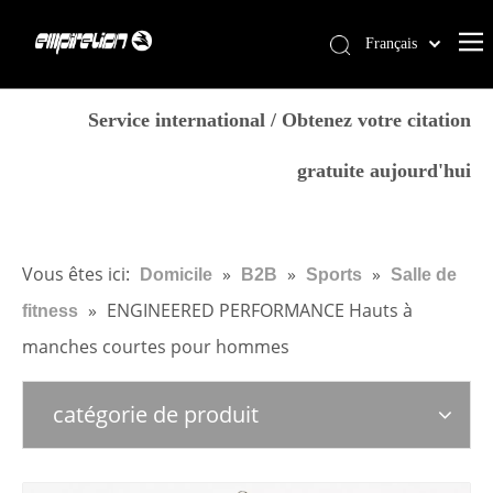
Français
English
Domicile
简体中文
Service international / Obtenez votre citation
العربية
Prestations de service
gratuite aujourd'hui
Pусский
Des produits
Español
Pourquoi Empirelion
Português
Deutsch
Blog
Vous êtes ici:
»
»
»
Domicile
B2B
Sports
Salle de
Italiano
»
ENGINEERED PERFORMANCE Hauts à
fitness
Nous contacter
日本語
manches courtes pour hommes
Magasin
norsk språk
catégorie de produit