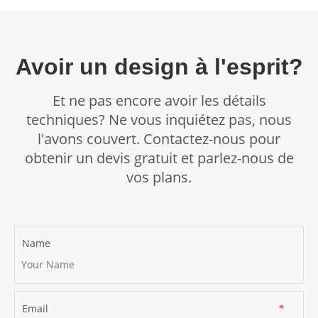
Si votre problème est simple, nous vous contacterons avec
une résolution dans les 72 heures ouvrables suivant l'envoi
de l'accusé de réception.
Avoir un design à l'esprit?
Si vous ne pensez pas que votre réclamation a été
entièrement résolue lorsque vous recevez la réponse finale
de notre équipe du service client, veuillez en informer notre
Et ne pas encore avoir les détails
équipe du service client et elle la transmettra à notre
techniques? Ne vous inquiétez pas, nous
équipe des réclamations. Notre équipe des réclamations
l'avons couvert. Contactez-nous pour
traitera votre réclamation conformément aux délais
obtenir un devis gratuit et parlez-nous de
indiqués ci-dessus.
vos plans.
Name
Email
*