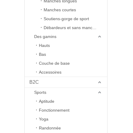
Manches longues
Si vous n
service cl
Manches courtes
équipe de
Soutiens-gorge de sport
Débardeurs et sans manches
Des gamins
Hauts
Bas
Couche de base
Accessoires
B2C
Sports
Aptitude
Fonctionnement
Yoga
Randonnée