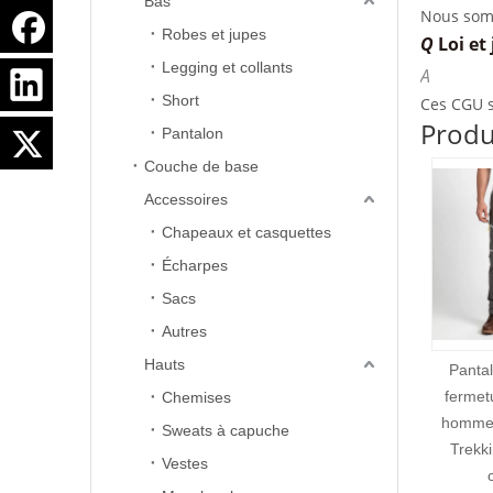
Bas
voulons q
Q
Loi et 
Si votre 
les rempla
Robes et jupes
de récept
A
téléphone
Si vous n
Legging et collants
Ces CGU s
Voir ci-d
service cl
pas satis
Q
Notre 
Short
vos droits
équipe de
le faire e
Produ
A
Pantalon
Nous pouv
Couche de base
où vous c
Q
Politi
Accessoires
A
Chapeaux et casquettes
Procédure
Écharpes
Si vous n
satisfait
Sacs
contacter
Autres
empire@e
Hauts
Pantalon de sport à
Pan
Une fois 
fermeture éclair pour
camou
ouvrables
Chemises
lundi suiv
hommes, pantalon de
poche
Sweats à capuche
Si votre 
Trekking à blocs de
Vestes
de récept
couleurs