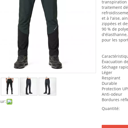
Hauts
transpiration 
traitement dé
Bas
refroidisseme
Couche de base
et à l'aise, a
Accessoires
zippées et de
Des gamins
90 % de polye
Hauts
d'élasthanne,
pour les sport
Bas
Couche de base
Accessoires
Caractéristiq
Évacuation de
Séchage rapi
Léger
Respirant
Durable
Protection UP
Anti-odeur
Bordures réfl
sur:
Quantité: