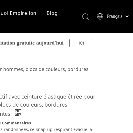
uoi Empirelion
Blog
Français
English
简体中文
os de nous
العربية
citation gratuite aujourd'hui
ICI
re de la marque
Pусский
 marché
cats
Español
 de coopération
Português
our hommes, blocs de couleurs, bordures
Deutsch
Italiano
日本語
tif avec ceinture élastique étirée pour
norsk språk
ocs de couleurs, bordures
antes
0 Commentaires
s randonnées, ce Snap-up respirant évacue la