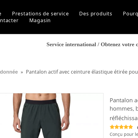
e
Prestations de service
Des produits
Pourq
ntacter
Magasin
Personnalisation
Sports
À prop
Service international / Obtenez votre 
FAQ
histoi
Aptitude
Fonctionnement
Notre
Yoga
Certifi
Randonnée
Marque
»
Pantalon actif avec ceinture élastique étirée p
donnée
Vêtements de plage
Pour des hommes
Nouvelles Arrivées
Hauts
Pantalon ac
Bas
hommes, bl
Couche de base
Accessoires
réfléchiss
Femmes
Nouvelles Arrivées
Conçu pour le