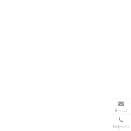
que vous recevez la réponse finale de notre équipe du
 transmettra à notre équipe des réclamations. Notre
 indiqués ci-dessus.
E—mail
Téléphone