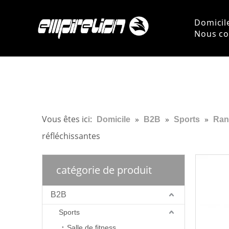
Domicil
Nous co
Vous êtes ici:
»
»
»
Domicile
B2B
Sports
Ran
réfléchissantes
catégorie de produit
B2B
Sports
Salle de fitness