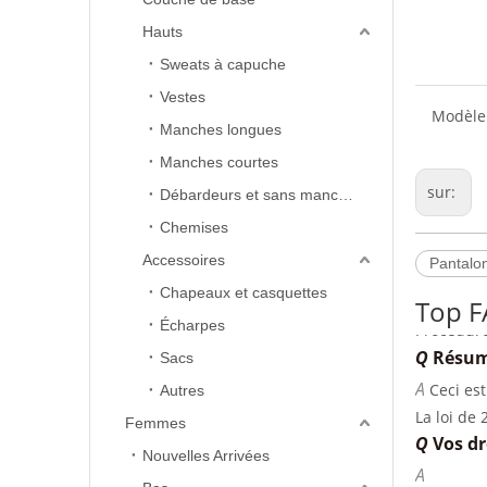
Hauts
Sweats à capuche
Vestes
Modèle
Manches longues
Manches courtes
sur:
Débardeurs et sans manches
Chemises
Q
Politi
Accessoires
Pantalon
A
Chapeaux et casquettes
Procédure
Top 
Si vous n
Q
Résumé
Écharpes
satisfait
A
Ceci est
Sacs
contacter
La loi de
Autres
empire@e
satisfaisa
Q
Vos dr
Une fois 
Femmes
· Jusqu'à
A
ouvrables
Nouvelles Arrivées
· Jusqu'à
Nous somm
lundi suiv
la plupart