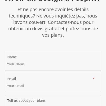
équipe du service client et elle la transmettra à notre
équipe des réclamations. Notre équipe des réclamations
Et ne pas encore avoir les détails
traitera votre réclamation conformément aux délais
techniques? Ne vous inquiétez pas, nous
indiqués ci-dessus.
l'avons couvert. Contactez-nous pour
obtenir un devis gratuit et parlez-nous de
vos plans.
Name
Email
*
Tell us about your plans