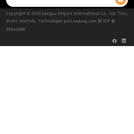
Copyright © ️2020 Jiangsu Empire International Co., Ltd. Tous
droits réservés. Technologie par
Leadong.com
苏 ICP 备
20042696