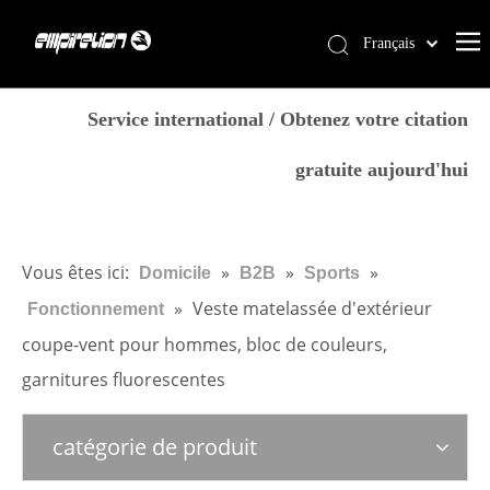
Français
English
Domicile
简体中文
Service international / Obtenez votre citation
العربية
Prestations de service
gratuite aujourd'hui
Pусский
Des produits
Español
Pourquoi Empirelion
Português
Deutsch
Blog
Vous êtes ici:
»
»
»
Domicile
B2B
Sports
Italiano
»
Veste matelassée d'extérieur
Fonctionnement
Nous contacter
日本語
coupe-vent pour hommes, bloc de couleurs,
Magasin
norsk språk
garnitures fluorescentes
catégorie de produit