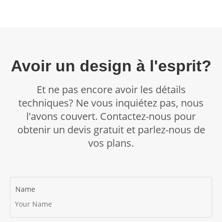
avant 17h00 le lundi suivant.
Si votre problème est simple, nous vous contacterons avec
une résolution dans les 72 heures ouvrables suivant l'envoi
de l'accusé de réception.
Si vous ne pensez pas que votre réclamation a été
Avoir un design à l'esprit?
entièrement résolue lorsque vous recevez la réponse finale
de notre équipe du service client, veuillez en informer notre
Et ne pas encore avoir les détails
équipe du service client et elle la transmettra à notre
équipe des réclamations. Notre équipe des réclamations
techniques? Ne vous inquiétez pas, nous
traitera votre réclamation conformément aux délais
l'avons couvert. Contactez-nous pour
indiqués ci-dessus.
obtenir un devis gratuit et parlez-nous de
vos plans.
Name