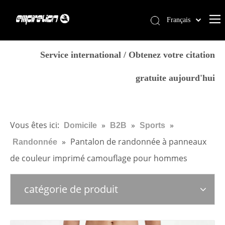
Français
English
Domicile
简体中文
Service international / Obtenez votre citation
العربية
Prestations de service
gratuite aujourd'hui
Pусский
Des produits
Español
Pourquoi Empirelion
Português
Deutsch
Blog
Vous êtes ici:
»
»
»
Domicile
B2B
Sports
Italiano
»
Pantalon de randonnée à panneaux
Randonnée
Nous contacter
日本語
de couleur imprimé camouflage pour hommes
Magasin
norsk språk
catégorie de produit