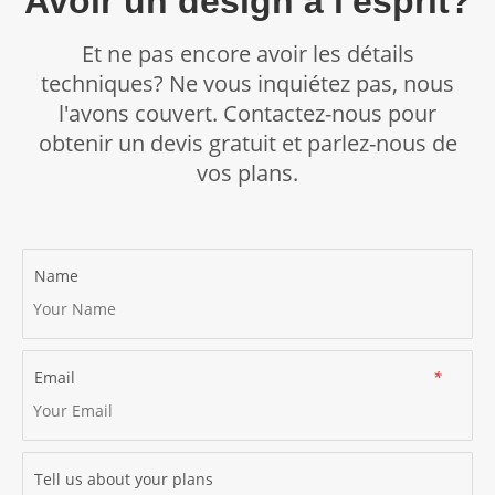
Avoir un design à l'esprit?
de notre équipe du service client, veuillez en informer notre
équipe du service client et elle la transmettra à notre
Et ne pas encore avoir les détails
équipe des réclamations. Notre équipe des réclamations
traitera votre réclamation conformément aux délais
techniques? Ne vous inquiétez pas, nous
indiqués ci-dessus.
l'avons couvert. Contactez-nous pour
obtenir un devis gratuit et parlez-nous de
vos plans.
Name
Email
*
Tell us about your plans