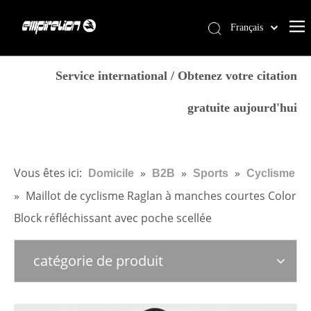
Français
English
Domicile
简体中文
Service international / Obtenez votre citation
العربية
Prestations de service
gratuite aujourd'hui
Pусский
Des produits
Español
Pourquoi Empirelion
Português
Deutsch
Blog
Vous êtes ici:
»
»
»
Domicile
B2B
Sports
Cyclisme
Italiano
»
Maillot de cyclisme Raglan à manches courtes Color
Nous contacter
日本語
Block réfléchissant avec poche scellée
Magasin
norsk språk
catégorie de produit