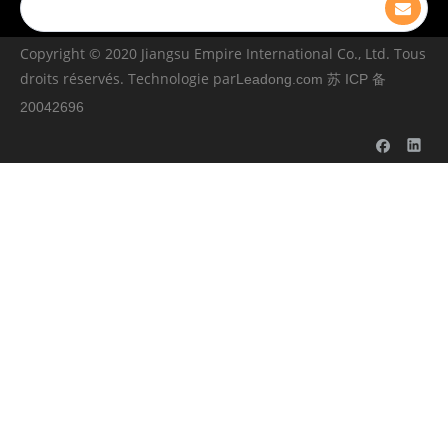
Copyright © ️2020 Jiangsu Empire International Co., Ltd. Tous
droits réservés. Technologie par
Leadong.com
苏 ICP 备
20042696